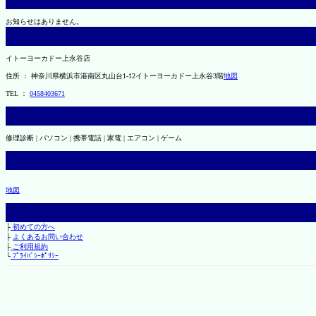
お知らせはありません。
イトーヨーカドー上永谷店
住所 ： 神奈川県横浜市港南区丸山台1-12イトーヨーカドー上永谷3階
地図
TEL ：
0458403671
修理診断 | パソコン | 携帯電話 | 家電 | エアコン | ゲーム
地図
├
初めての方へ
├
よくあるお問い合わせ
├
ご利用規約
└
ﾌﾟﾗｲﾊﾞｼｰﾎﾟﾘｼｰ