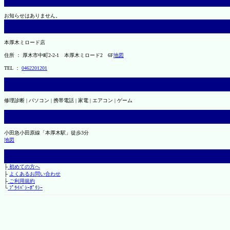
お知らせはありません。
本厚木ミロード店
住所 ： 厚木市中町2-2-1 本厚木ミロード2 6F
地図
TEL ：
0462201201
修理診断 | パソコン | 携帯電話 | 家電 | エアコン | ゲーム
小田急小田原線「本厚木駅」徒歩3分
地図
├
初めての方へ
├
よくあるお問い合わせ
├
ご利用規約
└
ﾌﾟﾗｲﾊﾞｼｰﾎﾟﾘｼｰ