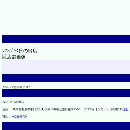
ｿﾌﾄﾊﾞﾝｸ日の出店
お知らせはありません。
ｿﾌﾄﾊﾞﾝｸ日の出店
住所 ： 東京都西多摩郡日の出町大字平井字三吉野桜木237-3 ノジマイオンモール日の出2Ｆ
地図
TEL ：
0425888729