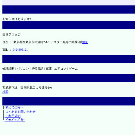
お知らせはありません。
田無アスタ店
住所 ： 東京都西東京市田無町2-1-1 アスタ田無専門店棟2階
地図
TEL ：
0424606121
修理診断 | パソコン | 携帯電話 | 家電 | エアコン | ゲーム
西武新宿線 田無駅北口より徒歩1分
地図
├
初めての方へ
├
よくあるお問い合わせ
├
ご利用規約
└
ﾌﾟﾗｲﾊﾞｼｰﾎﾟﾘｼｰ