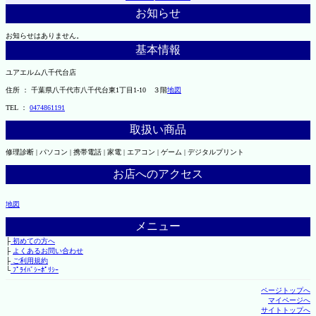
お知らせ
お知らせはありません。
基本情報
ユアエルム八千代台店
住所 ： 千葉県八千代市八千代台東1丁目1-10 ３階
地図
TEL ：
0474861191
取扱い商品
修理診断 | パソコン | 携帯電話 | 家電 | エアコン | ゲーム | デジタルプリント
お店へのアクセス
地図
メニュー
├
初めての方へ
├
よくあるお問い合わせ
├
ご利用規約
└
ﾌﾟﾗｲﾊﾞｼｰﾎﾟﾘｼｰ
ページトップへ
マイページへ
サイトトップへ