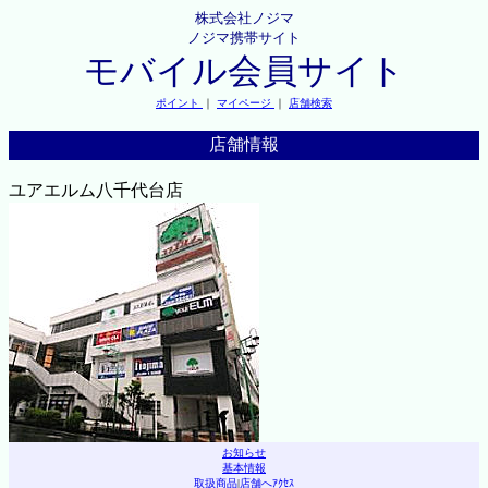
株式会社ノジマ
ノジマ携帯サイト
モバイル会員サイト
ポイント
｜
マイページ
｜
店舗検索
店舗情報
ユアエルム八千代台店
お知らせ
基本情報
取扱商品
|
店舗へｱｸｾｽ