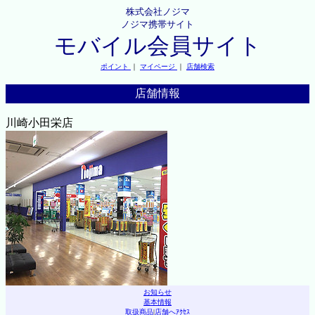
株式会社ノジマ
ノジマ携帯サイト
モバイル会員サイト
ポイント
｜
マイページ
｜
店舗検索
店舗情報
川崎小田栄店
お知らせ
基本情報
取扱商品
|
店舗へｱｸｾｽ