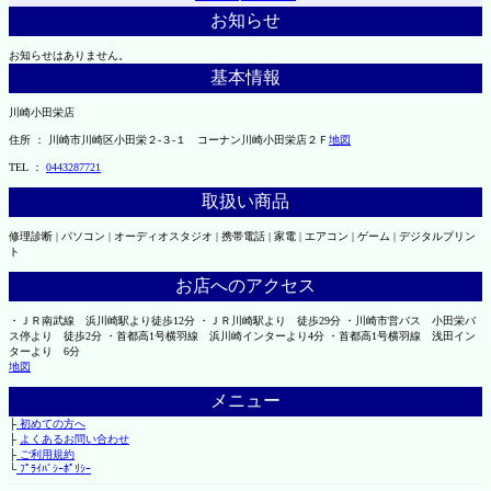
お知らせ
お知らせはありません。
基本情報
川崎小田栄店
住所 ： 川崎市川崎区小田栄２‐３‐１ コーナン川崎小田栄店２Ｆ
地図
TEL ：
0443287721
取扱い商品
修理診断 | パソコン | オーディオスタジオ | 携帯電話 | 家電 | エアコン | ゲーム | デジタルプリン
ト
お店へのアクセス
・ＪＲ南武線 浜川崎駅より徒歩12分 ・ＪＲ川崎駅より 徒歩29分 ・川崎市営バス 小田栄バ
ス停より 徒歩2分 ・首都高1号横羽線 浜川崎インターより4分 ・首都高1号横羽線 浅田イン
ターより 6分
地図
メニュー
├
初めての方へ
├
よくあるお問い合わせ
├
ご利用規約
└
ﾌﾟﾗｲﾊﾞｼｰﾎﾟﾘｼｰ