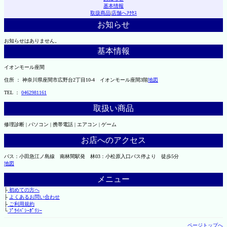
基本情報
取扱商品
|
店舗へｱｸｾｽ
お知らせ
お知らせはありません。
基本情報
イオンモール座間
住所 ： 神奈川県座間市広野台2丁目10-4 イオンモール座間3階
地図
TEL ：
0462981161
取扱い商品
修理診断 | パソコン | 携帯電話 | エアコン | ゲーム
お店へのアクセス
バス：小田急江ノ島線 南林間駅発 林03：小松原入口バス停より 徒歩5分
地図
メニュー
├
初めての方へ
├
よくあるお問い合わせ
├
ご利用規約
└
ﾌﾟﾗｲﾊﾞｼｰﾎﾟﾘｼｰ
ページトップへ