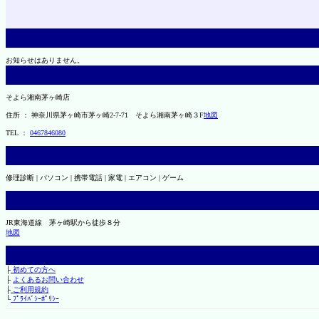
お知らせはありません。
そよら湘南茅ヶ崎店
住所 ： 神奈川県茅ヶ崎市茅ヶ崎2‐7‐71 そよら湘南茅ヶ崎３F
地図
TEL ：
0467846080
修理診断 | パソコン | 携帯電話 | 家電 | エアコン | ゲーム
JR東海道線 茅ヶ崎駅から徒歩８分
地図
├
初めての方へ
├
よくあるお問い合わせ
├
ご利用規約
└
ﾌﾟﾗｲﾊﾞｼｰﾎﾟﾘｼｰ