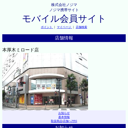
株式会社ノジマ
ノジマ携帯サイト
モバイル会員サイト
ポイント
｜
マイページ
｜
店舗検索
店舗情報
本厚木ミロード店
お知らせ
基本情報
取扱商品
|
店舗へｱｸｾｽ
お知らせ