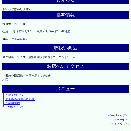
お知らせはありません。
基本情報
本厚木ミロード店
住所 ： 厚木市中町2-2-1 本厚木ミロード2 6F
地図
TEL ：
0462201201
取扱い商品
修理診断 | パソコン | 携帯電話 | 家電 | エアコン | ゲーム
お店へのアクセス
小田急小田原線「本厚木駅」徒歩3分
地図
メニュー
├
初めての方へ
├
よくあるお問い合わせ
├
ご利用規約
└
ﾌﾟﾗｲﾊﾞｼｰﾎﾟﾘｼｰ
ページトップへ
マイページへ
サイトトップへ
ログアウト