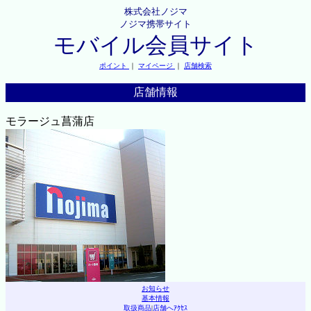
株式会社ノジマ
ノジマ携帯サイト
モバイル会員サイト
ポイント
｜
マイページ
｜
店舗検索
店舗情報
モラージュ菖蒲店
お知らせ
基本情報
取扱商品
|
店舗へｱｸｾｽ