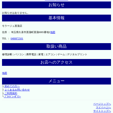
お知らせ
お知らせはありません。
基本情報
モラージュ菖蒲店
住所 ： 埼玉県久喜市菖蒲町菖蒲6005番地1
地図
TEL ：
0480872501
取扱い商品
修理診断 | パソコン | 携帯電話 | 家電 | エアコン | ゲーム | デジタルプリント
お店へのアクセス
地図
メニュー
├
初めての方へ
├
よくあるお問い合わせ
├
ご利用規約
└
ﾌﾟﾗｲﾊﾞｼｰﾎﾟﾘｼｰ
ページトップへ
マイページへ
サイトトップへ