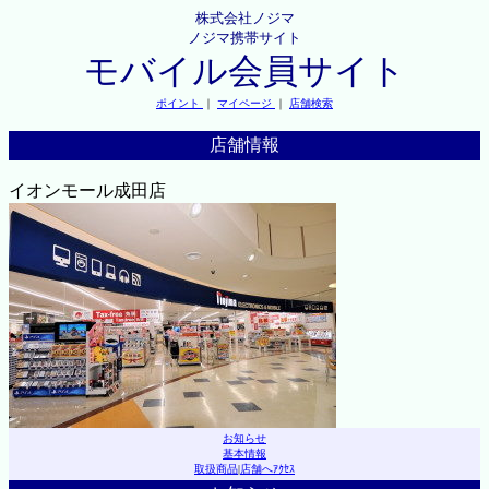
株式会社ノジマ
ノジマ携帯サイト
モバイル会員サイト
ポイント
｜
マイページ
｜
店舗検索
店舗情報
イオンモール成田店
お知らせ
基本情報
取扱商品
|
店舗へｱｸｾｽ