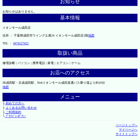
お知らせ
お知らせはありません。
基本情報
イオンモール成田店
住所 ： 千葉県成田市ウイング土屋24 イオンモール成田店1階
地図
TEL ：
0476227621
取扱い商品
修理診断 | パソコン | 携帯電話 | 家電 | エアコン | ゲーム
お店へのアクセス
JR成田駅・京成成田駅、No6イオンモール成田直通バス乗り場より約10分
地図
メニュー
├
初めての方へ
├
よくあるお問い合わせ
├
ご利用規約
└
ﾌﾟﾗｲﾊﾞｼｰﾎﾟﾘｼｰ
ページトップへ
マイページへ
サイトトップへ