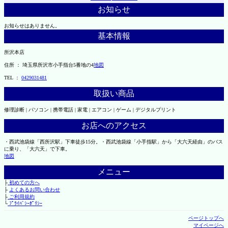
お知らせ
お知らせはありません。
基本情報
所沢本店
住所 ： 埼玉県所沢市小手指台5番地の4
地図
TEL ：
0429031481
取扱い商品
修理診断 | パソコン | 携帯電話 | 家電 | エアコン | ゲーム | デジタルプリント
お店へのアクセス
・西武池袋線「西所沢駅」下車徒歩15分。・西武池袋線「小手指駅」から「大六天経由」のバス
に乗り、「大六天」で下車。
地図
メニュー
├
初めての方へ
├
よくあるお問い合わせ
├
ご利用規約
└
ﾌﾟﾗｲﾊﾞｼｰﾎﾟﾘｼｰ
ページトップへ
マイページへ