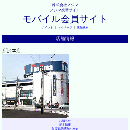
株式会社ノジマ
ノジマ携帯サイト
モバイル会員サイト
ポイント
｜
マイページ
｜
店舗検索
店舗情報
所沢本店
お知らせ
基本情報
取扱商品
|
店舗へｱｸｾｽ