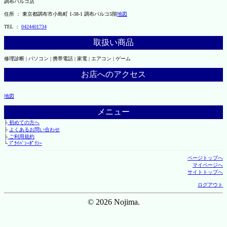
調布パルコ店
住所 ： 東京都調布市小島町 1-38-1 調布パルコ5階
地図
TEL ：
0424401734
取扱い商品
修理診断 | パソコン | 携帯電話 | 家電 | エアコン | ゲーム
お店へのアクセス
地図
メニュー
├
初めての方へ
├
よくあるお問い合わせ
├
ご利用規約
└
ﾌﾟﾗｲﾊﾞｼｰﾎﾟﾘｼｰ
ページトップへ
マイページへ
サイトトップへ
ログアウト
© 2026 Nojima.