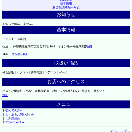
基本情報
取扱商品
|
店舗へｱｸｾｽ
お知らせ
お知らせはありません。
基本情報
イオンモール座間
住所 ： 神奈川県座間市広野台2丁目10-4 イオンモール座間3階
地図
TEL ：
0462981161
取扱い商品
修理診断 | パソコン | 携帯電話 | エアコン | ゲーム
お店へのアクセス
バス：小田急江ノ島線 南林間駅発 林03：小松原入口バス停より 徒歩5分
地図
メニュー
├
初めての方へ
├
よくあるお問い合わせ
├
ご利用規約
└
ﾌﾟﾗｲﾊﾞｼｰﾎﾟﾘｼｰ
ページトップへ