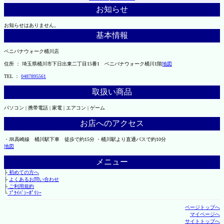
お知らせ
お知らせはありません。
基本情報
ベニバナウォーク桶川店
住所 ： 埼玉県桶川市下日出東二丁目15番1 ベニバナウォーク桶川1階
地図
TEL ：
0487895561
取扱い商品
パソコン | 携帯電話 | 家電 | エアコン | ゲーム
お店へのアクセス
・JR高崎線 桶川駅下車 徒歩で約15分 ・桶川駅より直通バスで約10分
地図
メニュー
├
初めての方へ
├
よくあるお問い合わせ
├
ご利用規約
└
ﾌﾟﾗｲﾊﾞｼｰﾎﾟﾘｼｰ
ページトップへ
マイページへ
サイトトップへ