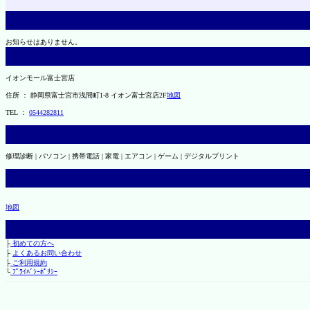
お知らせはありません。
イオンモール富士宮店
住所 ： 静岡県富士宮市浅間町1-8 イオン富士宮店2F
地図
TEL ：
0544282811
修理診断 | パソコン | 携帯電話 | 家電 | エアコン | ゲーム | デジタルプリント
地図
├
初めての方へ
├
よくあるお問い合わせ
├
ご利用規約
└
ﾌﾟﾗｲﾊﾞｼｰﾎﾟﾘｼｰ