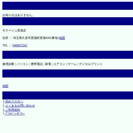
お知らせはありません。
モラージュ菖蒲店
住所 ： 埼玉県久喜市菖蒲町菖蒲6005番地1
地図
TEL ：
0480872501
修理診断 | パソコン | 携帯電話 | 家電 | エアコン | ゲーム | デジタルプリント
地図
├
初めての方へ
├
よくあるお問い合わせ
├
ご利用規約
└
ﾌﾟﾗｲﾊﾞｼｰﾎﾟﾘｼｰ