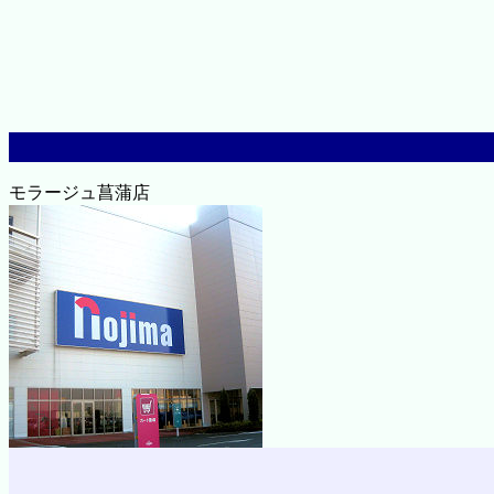
モラージュ菖蒲店