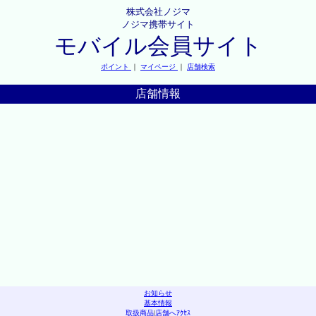
株式会社ノジマ
ノジマ携帯サイト
モバイル会員サイト
ポイント
｜
マイページ
｜
店舗検索
店舗情報
お知らせ
基本情報
取扱商品
|
店舗へｱｸｾｽ