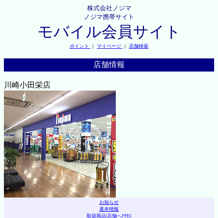
株式会社ノジマ
ノジマ携帯サイト
モバイル会員サイト
ポイント
｜
マイページ
｜
店舗検索
店舗情報
川崎小田栄店
お知らせ
基本情報
取扱商品
|
店舗へｱｸｾｽ