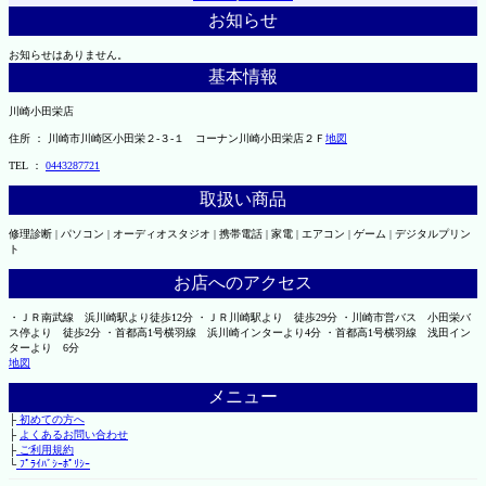
お知らせ
お知らせはありません。
基本情報
川崎小田栄店
住所 ： 川崎市川崎区小田栄２‐３‐１ コーナン川崎小田栄店２Ｆ
地図
TEL ：
0443287721
取扱い商品
修理診断 | パソコン | オーディオスタジオ | 携帯電話 | 家電 | エアコン | ゲーム | デジタルプリン
ト
お店へのアクセス
・ＪＲ南武線 浜川崎駅より徒歩12分 ・ＪＲ川崎駅より 徒歩29分 ・川崎市営バス 小田栄バ
ス停より 徒歩2分 ・首都高1号横羽線 浜川崎インターより4分 ・首都高1号横羽線 浅田イン
ターより 6分
地図
メニュー
├
初めての方へ
├
よくあるお問い合わせ
├
ご利用規約
└
ﾌﾟﾗｲﾊﾞｼｰﾎﾟﾘｼｰ