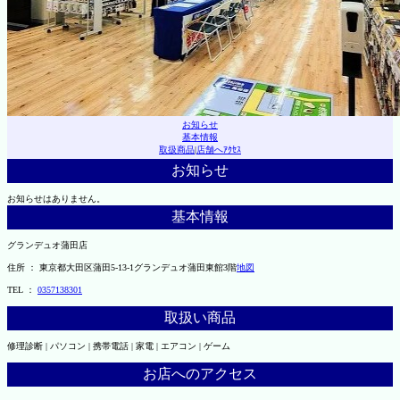
お知らせ
基本情報
取扱商品
|
店舗へｱｸｾｽ
お知らせ
お知らせはありません。
基本情報
グランデュオ蒲田店
住所 ： 東京都大田区蒲田5-13-1グランデュオ蒲田東館3階
地図
TEL ：
0357138301
取扱い商品
修理診断 | パソコン | 携帯電話 | 家電 | エアコン | ゲーム
お店へのアクセス