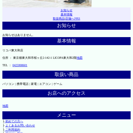
お知らせ
基本情報
取扱商品
|
店舗へｱｸｾｽ
お知らせ
お知らせはありません。
基本情報
リコパ東大和店
住所 ： 東京都東大和市桜ヶ丘2-142-1 LICOPA東大和2階
地図
TEL ：
0425908601
取扱い商品
パソコン | 携帯電話 | 家電 | エアコン | ゲーム
お店へのアクセス
地図
メニュー
├
初めての方へ
├
よくあるお問い合わせ
├
ご利用規約