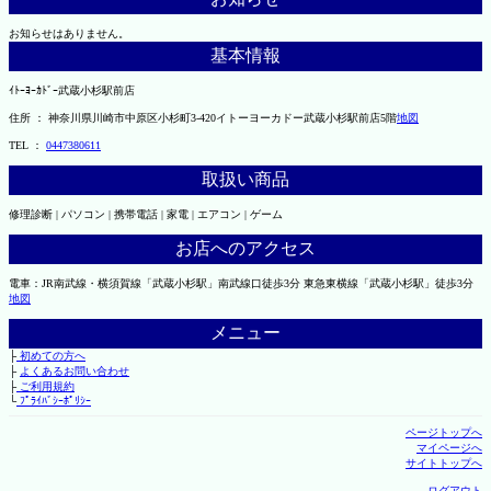
お知らせはありません。
基本情報
ｲﾄｰﾖｰｶﾄﾞｰ武蔵小杉駅前店
住所 ： 神奈川県川崎市中原区小杉町3-420イトーヨーカドー武蔵小杉駅前店5階
地図
TEL ：
0447380611
取扱い商品
修理診断 | パソコン | 携帯電話 | 家電 | エアコン | ゲーム
お店へのアクセス
電車：JR南武線・横須賀線「武蔵小杉駅」南武線口徒歩3分 東急東横線「武蔵小杉駅」徒歩3分
地図
メニュー
├
初めての方へ
├
よくあるお問い合わせ
├
ご利用規約
└
ﾌﾟﾗｲﾊﾞｼｰﾎﾟﾘｼｰ
ページトップへ
マイページへ
サイトトップへ
ログアウト