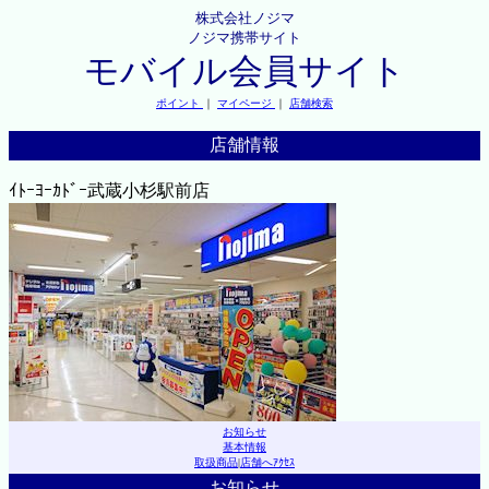
株式会社ノジマ
ノジマ携帯サイト
モバイル会員サイト
ポイント
｜
マイページ
｜
店舗検索
店舗情報
ｲﾄｰﾖｰｶﾄﾞｰ武蔵小杉駅前店
お知らせ
基本情報
取扱商品
|
店舗へｱｸｾｽ
お知らせ