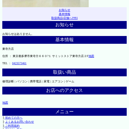
お知らせ
基本情報
取扱商品
|
店舗へｱｸｾｽ
お知らせ
お知らせはありません。
基本情報
東寺方店
住所 ： 東京都多摩市東寺方６６０?１ サミットストア東寺方店２F
地図
TEL ：
0423573461
取扱い商品
修理診断 | パソコン | 携帯電話 | 家電 | エアコン | ゲーム
お店へのアクセス
地図
メニュー
├
初めての方へ
├
よくあるお問い合わせ
├
ご利用規約