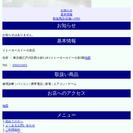
お知らせ
基本情報
取扱商品
|
店舗へｱｸｾｽ
お知らせ
お知らせはありません。
基本情報
イトーヨーカドー小岩店
住所 ： 東京都江戸川区西小岩1-24-1イトーヨーカドー小岩5階
地図
TEL ：
0356125051
取扱い商品
修理診断 | パソコン | 携帯電話 | 家電 | エアコン | ゲーム
お店へのアクセス
地図
メニュー
├
初めての方へ
├
よくあるお問い合わせ
├
ご利用規約