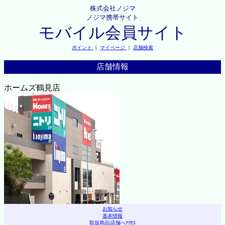
株式会社ノジマ
ノジマ携帯サイト
モバイル会員サイト
ポイント
｜
マイページ
｜
店舗検索
店舗情報
ホームズ鶴見店
お知らせ
基本情報
取扱商品
|
店舗へｱｸｾｽ