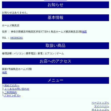
お知らせ
お知らせはありません。
基本情報
ホームズ鶴見店
住所 ： 神奈川県横浜市鶴見区岸谷3丁目9-1 島忠ホームズ横浜鶴見店2階
地図
TEL ：
0455842261
取扱い商品
修理診断 | パソコン | 携帯電話 | 家電 | エアコン | ゲーム
お店へのアクセス
国道1号線島忠ホームズ2階
地図
メニュー
├
初めての方へ
├
よくあるお問い合わせ
├
ご利用規約
└
ﾌﾟﾗｲﾊﾞｼｰﾎﾟﾘｼｰ
ページトップへ
マイページへ
サイトトップへ