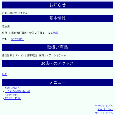
お知らせ
お知らせはありません。
基本情報
忠生店
住所 ： 東京都町田市木曽西２丁目１７-２１
地図
TEL ：
0427923151
取扱い商品
修理診断 | パソコン | 携帯電話 | 家電 | エアコン | ゲーム
お店へのアクセス
地図
メニュー
├
初めての方へ
├
よくあるお問い合わせ
├
ご利用規約
└
ﾌﾟﾗｲﾊﾞｼｰﾎﾟﾘｼｰ
ページトップへ
マイページへ
サイトトップへ