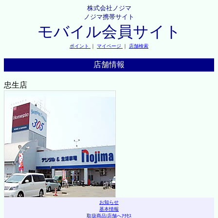
株式会社ノジマ
ノジマ携帯サイト
モバイル会員サイト
ポイント
｜
マイページ
｜
店舗検索
店舗情報
忠生店
お知らせ
基本情報
取扱商品
|
店舗へｱｸｾｽ