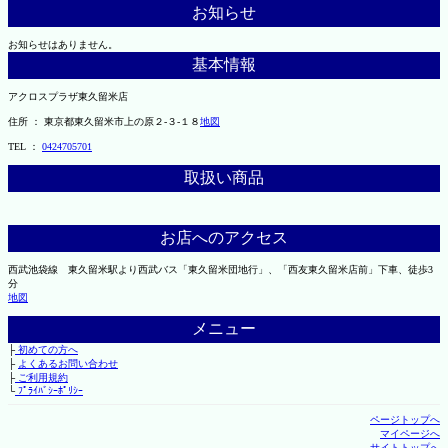
お知らせ
お知らせはありません。
基本情報
アクロスプラザ東久留米店
住所 ： 東京都東久留米市上の原２-３-１８
地図
TEL ：
0424705701
取扱い商品
お店へのアクセス
西武池袋線 東久留米駅より西武バス「東久留米団地行」、「西友東久留米店前」下車、徒歩3
分
地図
メニュー
├
初めての方へ
├
よくあるお問い合わせ
├
ご利用規約
└
ﾌﾟﾗｲﾊﾞｼｰﾎﾟﾘｼｰ
ページトップへ
マイページへ
サイトトップへ