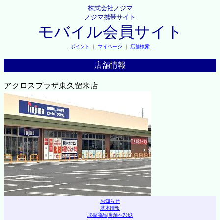
株式会社ノジマ
ノジマ携帯サイト
モバイル会員サイト
ポイント
｜
マイページ
｜
店舗検索
店舗情報
アクロスプラザ東久留米店
お知らせ
基本情報
取扱商品
|
店舗へｱｸｾｽ