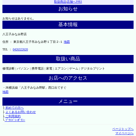
取扱商品
|
店舗へｱｸｾｽ
お知らせ
お知らせはありません。
基本情報
八王子みなみ野店
住所 ： 東京都八王子市みなみ野１丁目２-１
地図
TEL ：
0426322620
取扱い商品
修理診断 | パソコン | 携帯電話 | 家電 | エアコン | ゲーム | デジタルプリント
お店へのアクセス
・JR横浜線「八王子みなみ野駅」西口出てすぐ
地図
メニュー
├
初めての方へ
├
よくあるお問い合わせ
├
ご利用規約
└
ﾌﾟﾗｲﾊﾞｼｰﾎﾟﾘｼｰ
ページトップへ
マイページへ