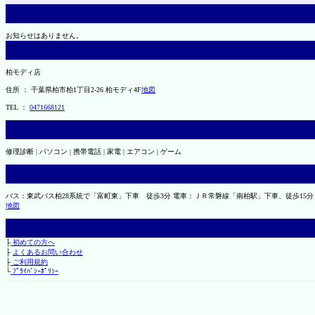
お知らせはありません。
柏モディ店
住所 ： 千葉県柏市柏1丁目2-26 柏モディ4F
地図
TEL ：
0471668121
修理診断 | パソコン | 携帯電話 | 家電 | エアコン | ゲーム
バス：東武バス柏28系統で「富町東」下車 徒歩3分 電車：ＪＲ常磐線「南柏駅」下車、徒歩15分
地図
├
初めての方へ
├
よくあるお問い合わせ
├
ご利用規約
└
ﾌﾟﾗｲﾊﾞｼｰﾎﾟﾘｼｰ