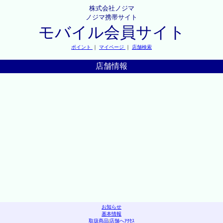
株式会社ノジマ
ノジマ携帯サイト
モバイル会員サイト
ポイント
｜
マイページ
｜
店舗検索
店舗情報
お知らせ
基本情報
取扱商品
|
店舗へｱｸｾｽ