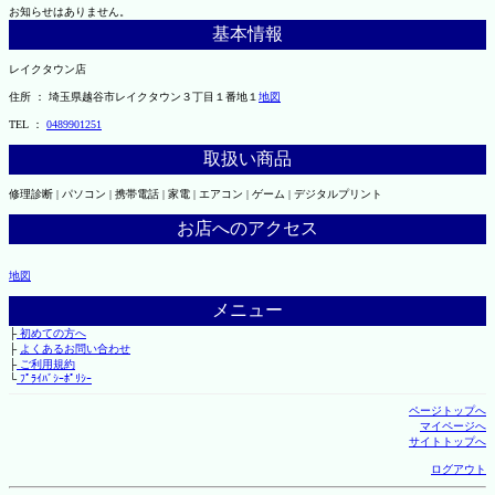
お知らせはありません。
基本情報
レイクタウン店
住所 ： 埼玉県越谷市レイクタウン３丁目１番地１
地図
TEL ：
0489901251
取扱い商品
修理診断 | パソコン | 携帯電話 | 家電 | エアコン | ゲーム | デジタルプリント
お店へのアクセス
地図
メニュー
├
初めての方へ
├
よくあるお問い合わせ
├
ご利用規約
└
ﾌﾟﾗｲﾊﾞｼｰﾎﾟﾘｼｰ
ページトップへ
マイページへ
サイトトップへ
ログアウト