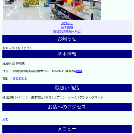
お知らせ
基本情報
取扱商品
|
店舗へｱｸｾｽ
お知らせ
お知らせはありません。
基本情報
MARK IS 静岡店
住所 ： 静岡県静岡市葵区柚木1026 MARK IS 静岡3階
地図
TEL ：
0542672131
取扱い商品
修理診断 | パソコン | 携帯電話 | 家電 | エアコン | ゲーム | デジタルプリント
お店へのアクセス
地図
メニュー