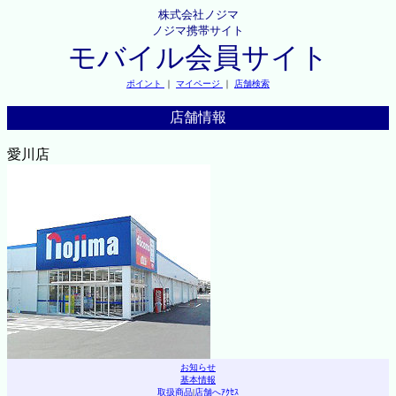
株式会社ノジマ
ノジマ携帯サイト
モバイル会員サイト
ポイント
｜
マイページ
｜
店舗検索
店舗情報
愛川店
お知らせ
基本情報
取扱商品
|
店舗へｱｸｾｽ