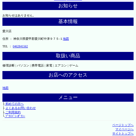
お知らせ
お知らせはありません。
基本情報
愛川店
住所 ： 神奈川県愛甲郡愛川町中津９７５-１
地図
TEL ：
0462841562
取扱い商品
修理診断 | パソコン | 携帯電話 | 家電 | エアコン | ゲーム
お店へのアクセス
地図
メニュー
├
初めての方へ
├
よくあるお問い合わせ
├
ご利用規約
└
ﾌﾟﾗｲﾊﾞｼｰﾎﾟﾘｼｰ
ページトップへ
マイページへ
サイトトップへ