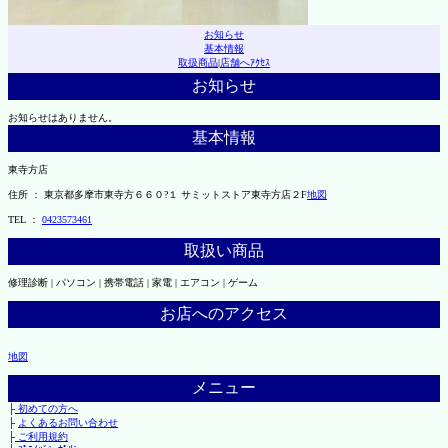
お知らせ
基本情報
取扱商品
|
店舗へｱｸｾｽ
お知らせ
お知らせはありません。
基本情報
東寺方店
住所 ： 東京都多摩市東寺方６６０?１ サミットストア東寺方店２F
地図
TEL ：
0423573461
取扱い商品
修理診断 | パソコン | 携帯電話 | 家電 | エアコン | ゲーム
お店へのアクセス
地図
メニュー
├
初めての方へ
├
よくあるお問い合わせ
├
ご利用規約