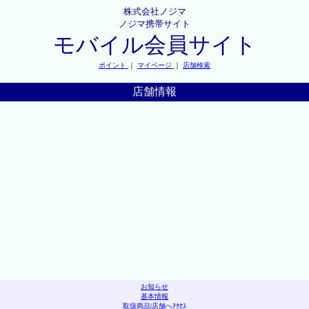
株式会社ノジマ
ノジマ携帯サイト
モバイル会員サイト
ポイント
｜
マイページ
｜
店舗検索
店舗情報
お知らせ
基本情報
取扱商品
|
店舗へｱｸｾｽ