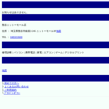
お知らせはありません。
熊谷ニットーモール店
住所 ： 埼玉県熊谷市銀座2-245 ニットーモール3F
地図
TEL ：
0485010600
修理診断 | パソコン | 携帯電話 | 家電 | エアコン | ゲーム | デジタルプリント
地図
├
初めての方へ
├
よくあるお問い合わせ
├
ご利用規約
└
ﾌﾟﾗｲﾊﾞｼｰﾎﾟﾘｼｰ