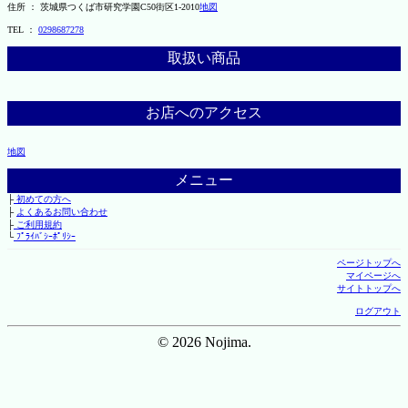
住所 ： 茨城県つくば市研究学園C50街区1-2010
地図
TEL ：
0298687278
取扱い商品
お店へのアクセス
地図
メニュー
├
初めての方へ
├
よくあるお問い合わせ
├
ご利用規約
└
ﾌﾟﾗｲﾊﾞｼｰﾎﾟﾘｼｰ
ページトップへ
マイページへ
サイトトップへ
ログアウト
© 2026 Nojima.