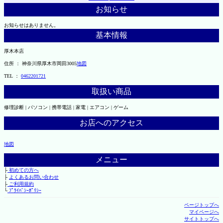
お知らせ
お知らせはありません。
基本情報
厚木本店
住所 ： 神奈川県厚木市岡田3005
地図
TEL ：
0462201721
取扱い商品
修理診断 | パソコン | 携帯電話 | 家電 | エアコン | ゲーム
お店へのアクセス
地図
メニュー
├
初めての方へ
├
よくあるお問い合わせ
├
ご利用規約
└
ﾌﾟﾗｲﾊﾞｼｰﾎﾟﾘｼｰ
ページトップへ
マイページへ
サイトトップへ