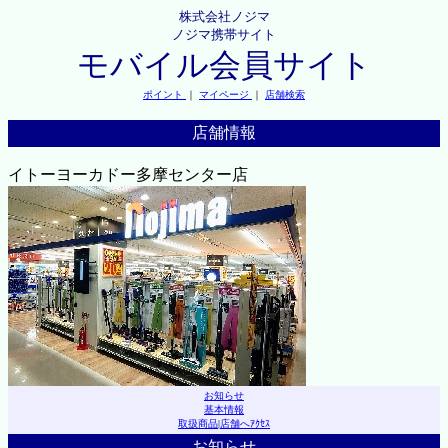
株式会社ノジマ
ノジマ携帯サイト
モバイル会員サイト
ポイント
｜
マイページ
｜
店舗検索
店舗情報
イトーヨーカドー多摩センター店
お知らせ
基本情報
取扱商品
|
店舗へｱｸｾｽ
お知らせ