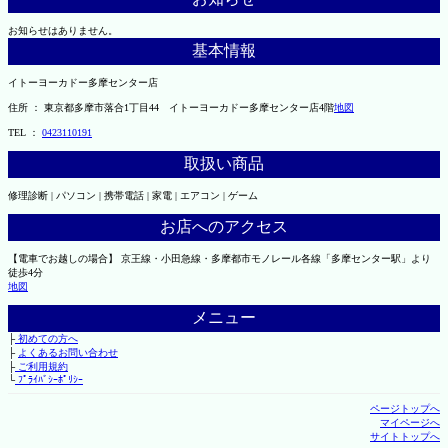
お知らせはありません。
基本情報
イトーヨーカドー多摩センター店
住所 ： 東京都多摩市落合1丁目44 イトーヨーカドー多摩センター店4階
地図
TEL ：
0423110191
取扱い商品
修理診断 | パソコン | 携帯電話 | 家電 | エアコン | ゲーム
お店へのアクセス
【電車でお越しの場合】 京王線・小田急線・多摩都市モノレール各線「多摩センター駅」より
徒歩4分
地図
メニュー
├
初めての方へ
├
よくあるお問い合わせ
├
ご利用規約
└
ﾌﾟﾗｲﾊﾞｼｰﾎﾟﾘｼｰ
ページトップへ
マイページへ
サイトトップへ