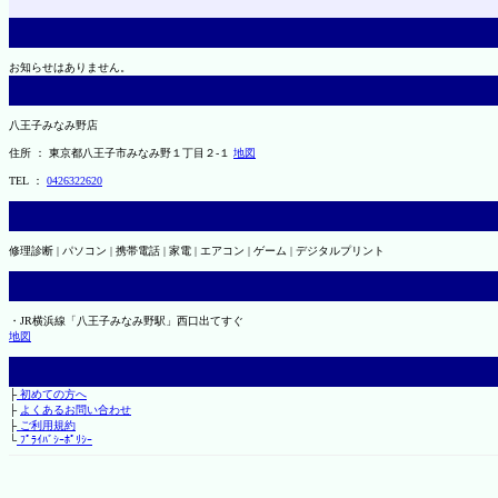
お知らせはありません。
八王子みなみ野店
住所 ： 東京都八王子市みなみ野１丁目２-１
地図
TEL ：
0426322620
修理診断 | パソコン | 携帯電話 | 家電 | エアコン | ゲーム | デジタルプリント
・JR横浜線「八王子みなみ野駅」西口出てすぐ
地図
├
初めての方へ
├
よくあるお問い合わせ
├
ご利用規約
└
ﾌﾟﾗｲﾊﾞｼｰﾎﾟﾘｼｰ