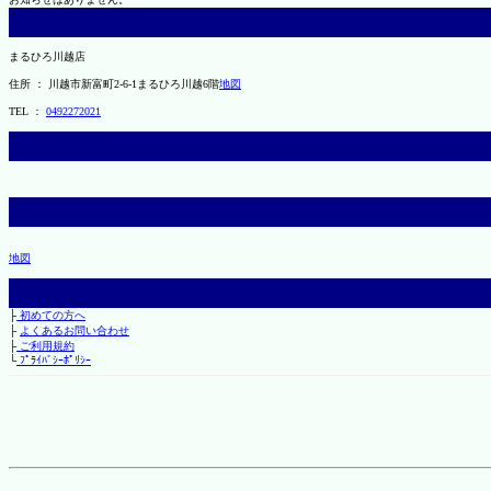
まるひろ川越店
住所 ： 川越市新富町2-6-1まるひろ川越6階
地図
TEL ：
0492272021
地図
├
初めての方へ
├
よくあるお問い合わせ
├
ご利用規約
└
ﾌﾟﾗｲﾊﾞｼｰﾎﾟﾘｼｰ