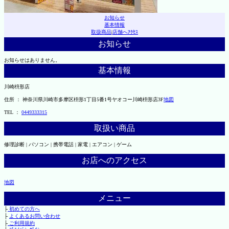
お知らせ
基本情報
取扱商品
|
店舗へｱｸｾｽ
お知らせ
お知らせはありません。
基本情報
川崎枡形店
住所 ： 神奈川県川崎市多摩区枡形1丁目5番1号ヤオコー川崎枡形店3F
地図
TEL ：
0449333315
取扱い商品
修理診断 | パソコン | 携帯電話 | 家電 | エアコン | ゲーム
お店へのアクセス
地図
メニュー
├
初めての方へ
├
よくあるお問い合わせ
├
ご利用規約