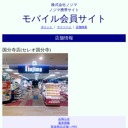
株式会社ノジマ
ノジマ携帯サイト
モバイル会員サイト
ポイント
｜
マイページ
｜
店舗検索
店舗情報
国分寺店(セレオ国分寺)
お知らせ
基本情報
取扱商品
|
店舗へｱｸｾｽ