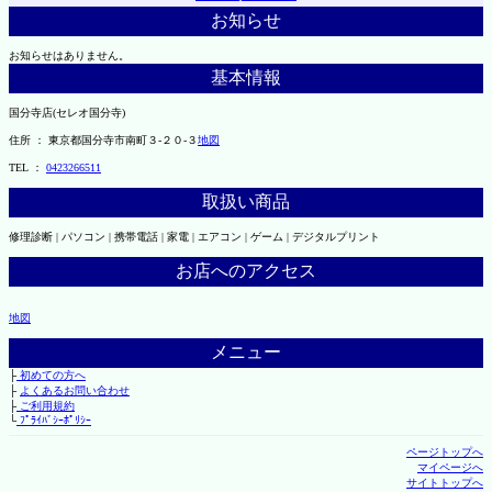
お知らせ
お知らせはありません。
基本情報
国分寺店(セレオ国分寺)
住所 ： 東京都国分寺市南町３-２０-３
地図
TEL ：
0423266511
取扱い商品
修理診断 | パソコン | 携帯電話 | 家電 | エアコン | ゲーム | デジタルプリント
お店へのアクセス
地図
メニュー
├
初めての方へ
├
よくあるお問い合わせ
├
ご利用規約
└
ﾌﾟﾗｲﾊﾞｼｰﾎﾟﾘｼｰ
ページトップへ
マイページへ
サイトトップへ