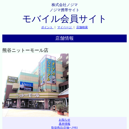
株式会社ノジマ
ノジマ携帯サイト
モバイル会員サイト
ポイント
｜
マイページ
｜
店舗検索
店舗情報
熊谷ニットーモール店
お知らせ
基本情報
取扱商品
|
店舗へｱｸｾｽ