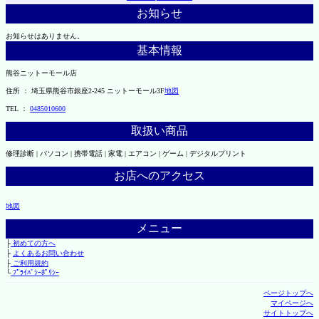
お知らせ
お知らせはありません。
基本情報
熊谷ニットーモール店
住所 ： 埼玉県熊谷市銀座2-245 ニットーモール3F
地図
TEL ：
0485010600
取扱い商品
修理診断 | パソコン | 携帯電話 | 家電 | エアコン | ゲーム | デジタルプリント
お店へのアクセス
地図
メニュー
├
初めての方へ
├
よくあるお問い合わせ
├
ご利用規約
└
ﾌﾟﾗｲﾊﾞｼｰﾎﾟﾘｼｰ
ページトップへ
マイページへ
サイトトップへ