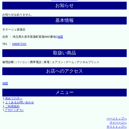
お知らせ
お知らせはありません。
基本情報
モラージュ菖蒲店
住所 ： 埼玉県久喜市菖蒲町菖蒲6005番地1
地図
TEL ：
0480872501
取扱い商品
修理診断 | パソコン | 携帯電話 | 家電 | エアコン | ゲーム | デジタルプリント
お店へのアクセス
地図
メニュー
├
初めての方へ
├
よくあるお問い合わせ
├
ご利用規約
└
ﾌﾟﾗｲﾊﾞｼｰﾎﾟﾘｼｰ
ページトップへ
マイページへ
サイトトップへ