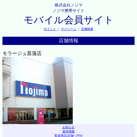
株式会社ノジマ
ノジマ携帯サイト
モバイル会員サイト
ポイント
｜
マイページ
｜
店舗検索
店舗情報
モラージュ菖蒲店
お知らせ
基本情報
取扱商品
|
店舗へｱｸｾｽ