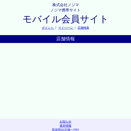
株式会社ノジマ
ノジマ携帯サイト
モバイル会員サイト
ポイント
｜
マイページ
｜
店舗検索
店舗情報
お知らせ
基本情報
取扱商品
|
店舗へｱｸｾｽ