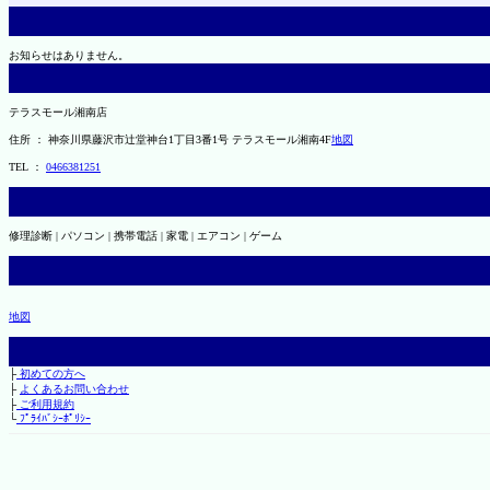
お知らせはありません。
テラスモール湘南店
住所 ： 神奈川県藤沢市辻堂神台1丁目3番1号 テラスモール湘南4F
地図
TEL ：
0466381251
修理診断 | パソコン | 携帯電話 | 家電 | エアコン | ゲーム
地図
├
初めての方へ
├
よくあるお問い合わせ
├
ご利用規約
└
ﾌﾟﾗｲﾊﾞｼｰﾎﾟﾘｼｰ