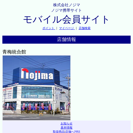
株式会社ノジマ
ノジマ携帯サイト
モバイル会員サイト
ポイント
｜
マイページ
｜
店舗検索
店舗情報
青梅統合館
お知らせ
基本情報
取扱商品
|
店舗へｱｸｾｽ