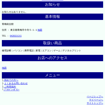
お知らせ
お知らせはありません。
基本情報
青梅統合館
住所 ： 東京都青梅市今寺５-１-１
地図
TEL ：
0428321215
取扱い商品
修理診断 | パソコン | 携帯電話 | 家電 | エアコン | ゲーム | デジタルプリント
お店へのアクセス
地図
メニュー
├
初めての方へ
├
よくあるお問い合わせ
├
ご利用規約
└
ﾌﾟﾗｲﾊﾞｼｰﾎﾟﾘｼｰ
ページトップへ
マイページへ
サイトトップへ