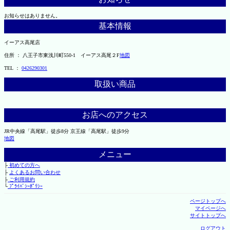
お知らせはありません。
基本情報
イーアス高尾店
住所 ： 八王子市東浅川町550-1 イーアス高尾２F
地図
TEL ：
0426290301
取扱い商品
お店へのアクセス
JR中央線「高尾駅」徒歩8分 京王線「高尾駅」徒歩9分
地図
メニュー
├
初めての方へ
├
よくあるお問い合わせ
├
ご利用規約
└
ﾌﾟﾗｲﾊﾞｼｰﾎﾟﾘｼｰ
ページトップへ
マイページへ
サイトトップへ
ログアウト