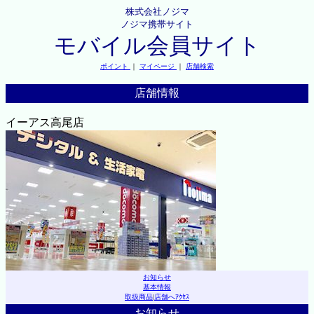
株式会社ノジマ
ノジマ携帯サイト
モバイル会員サイト
ポイント
｜
マイページ
｜
店舗検索
店舗情報
イーアス高尾店
お知らせ
基本情報
取扱商品
|
店舗へｱｸｾｽ
お知らせ