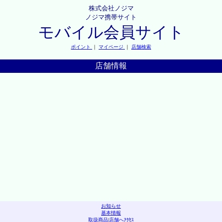
株式会社ノジマ
ノジマ携帯サイト
モバイル会員サイト
ポイント
｜
マイページ
｜
店舗検索
店舗情報
お知らせ
基本情報
取扱商品
|
店舗へｱｸｾｽ