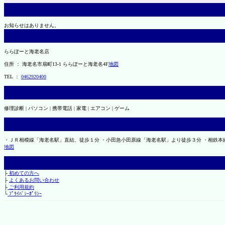
お知らせはありません。
ららぽーと海老名店
住所 ： 海老名市扇町13-1 ららぽーと海老名4F
地図
TEL ：
0462920400
修理診断 | パソコン | 携帯電話 | 家電 | エアコン | ゲーム
・ＪＲ相模線「海老名駅」直結、徒歩１分 ・小田急小田原線「海老名駅」より徒歩３分 ・相鉄本
地図
├
初めての方へ
├
よくあるお問い合わせ
├
ご利用規約
└
ﾌﾟﾗｲﾊﾞｼｰﾎﾟﾘｼｰ