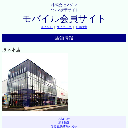
株式会社ノジマ
ノジマ携帯サイト
モバイル会員サイト
ポイント
｜
マイページ
｜
店舗検索
店舗情報
厚木本店
お知らせ
基本情報
取扱商品
|
店舗へｱｸｾｽ