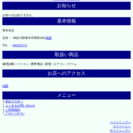
お知らせ
お知らせはありません。
基本情報
厚木本店
住所 ： 神奈川県厚木市岡田3005
地図
TEL ：
0462201721
取扱い商品
修理診断 | パソコン | 携帯電話 | 家電 | エアコン | ゲーム
お店へのアクセス
地図
メニュー
├
初めての方へ
├
よくあるお問い合わせ
├
ご利用規約
└
ﾌﾟﾗｲﾊﾞｼｰﾎﾟﾘｼｰ
ページトップへ
マイページへ
サイトトップへ