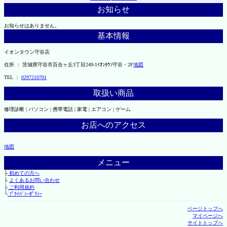
お知らせ
お知らせはありません。
基本情報
イオンタウン守谷店
住所 ： 茨城県守谷市百合ヶ丘3丁目249-1ｲｵﾝﾀｳﾝ守谷・2F
地図
TEL ：
0297210701
取扱い商品
修理診断 | パソコン | 携帯電話 | 家電 | エアコン | ゲーム
お店へのアクセス
地図
メニュー
├
初めての方へ
├
よくあるお問い合わせ
├
ご利用規約
└
ﾌﾟﾗｲﾊﾞｼｰﾎﾟﾘｼｰ
ページトップへ
マイページへ
サイトトップへ