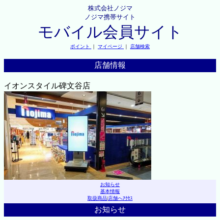
株式会社ノジマ
ノジマ携帯サイト
モバイル会員サイト
ポイント
｜
マイページ
｜
店舗検索
店舗情報
イオンスタイル碑文谷店
お知らせ
基本情報
取扱商品
|
店舗へｱｸｾｽ
お知らせ