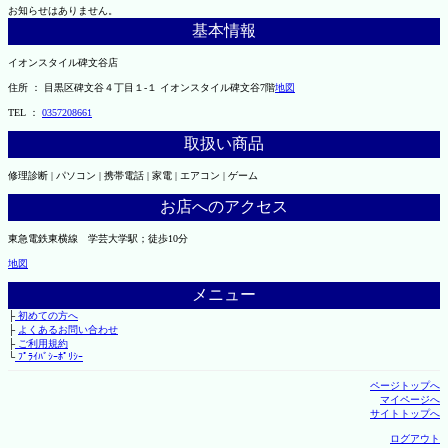
お知らせはありません。
基本情報
イオンスタイル碑文谷店
住所 ： 目黒区碑文谷４丁目１-１ イオンスタイル碑文谷7階
地図
TEL ：
0357208661
取扱い商品
修理診断 | パソコン | 携帯電話 | 家電 | エアコン | ゲーム
お店へのアクセス
東急電鉄東横線 学芸大学駅；徒歩10分
地図
メニュー
├
初めての方へ
├
よくあるお問い合わせ
├
ご利用規約
└
ﾌﾟﾗｲﾊﾞｼｰﾎﾟﾘｼｰ
ページトップへ
マイページへ
サイトトップへ
ログアウト