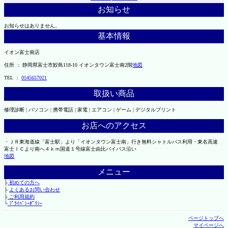
お知らせ
お知らせはありません。
基本情報
イオン富士南店
住所 ： 静岡県富士市鮫島118-10 イオンタウン富士南2階
地図
TEL ：
0545657021
取扱い商品
修理診断 | パソコン | 携帯電話 | 家電 | エアコン | ゲーム | デジタルプリント
お店へのアクセス
・ＪＲ東海道線「富士駅」より「イオンタウン富士南」行き無料シャトルバス利用・東名高速
富士ＩＣより南へ４ｋｍ国道１号線富士由比バイパス沿い
地図
メニュー
├
初めての方へ
├
よくあるお問い合わせ
├
ご利用規約
└
ﾌﾟﾗｲﾊﾞｼｰﾎﾟﾘｼｰ
ページトップへ
マイページへ